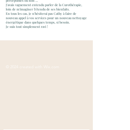
perceptibles ou non ...
J'avais vaguement entendu parler de la Curothérapie,
loin de m'imaginer l'étendu de ses bienfaits.
En tous les cas, je n'hésiterai pas Cathy à faire de
nouveau appel à vos services pour un nouveau nettoyage
énergétique dans quelques temps, si besoin.
Je suis tout simplement ravi !
© 2024 created with
Wix.com