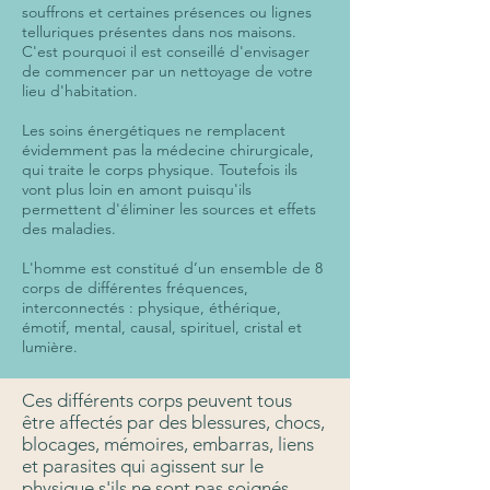
souffrons et certaines présences ou lignes
telluriques présentes dans nos maisons.
C'est pourquoi il est conseillé d'envisager
de commencer par un nettoyage de votre
lieu d'habitation.
Les soins énergétiques ne remplacent
évidemment pas la médecine chirurgicale,
qui traite le corps physique. Toutefois ils
vont plus loin en amont puisqu'ils
permettent d'éliminer les sources et effets
des maladies.
L'homme est constitué d’un ensemble de 8
corps de différentes fréquences,
interconnectés : physique, éthérique,
émotif, mental, causal, spirituel, cristal et
lumière.​
Ces différents corps peuvent tous
être affectés par des blessures, chocs,
blocages, mémoires, embarras, liens
et parasites qui agissent sur le
physique s'ils ne sont pas soignés.